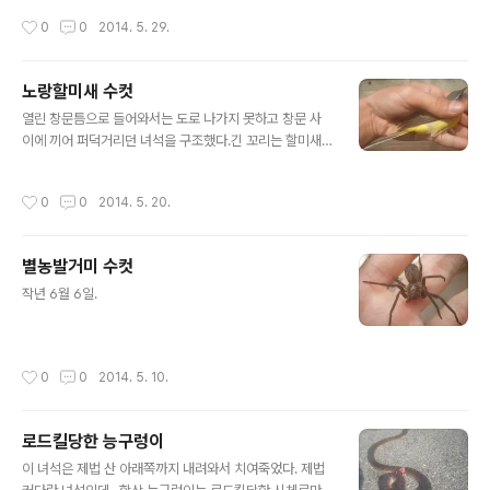
작성시간
0
0
2014. 5. 29.
노랑할미새 수컷
글 내용
열린 창문틈으로 들어와서는 도로 나가지 못하고 창문 사
이에 끼어 퍼덕거리던 녀석을 구조했다.긴 꼬리는 할미새
의 특징...불안해서 두리번두리번.
작성시간
0
0
2014. 5. 20.
별농발거미 수컷
글 내용
작년 6월 6일.
작성시간
0
0
2014. 5. 10.
로드킬당한 능구렁이
글 내용
이 녀석은 제법 산 아래쪽까지 내려와서 치여죽었다. 제법