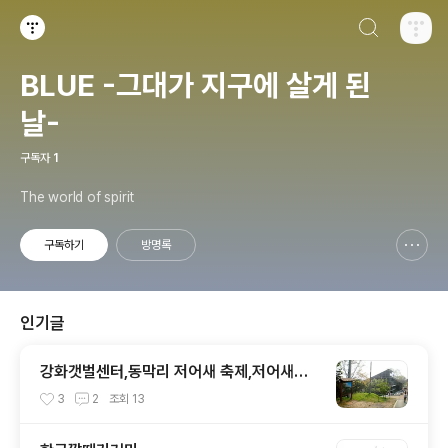
검색하기
티스토리
BLUE -그대가 지구에 살게 된
날-
구독자
1
The world of spirit
구독하기
방명록
신고하기 레이어
열기
인기글
강화갯벌센터,동막리 저어새 축제,저어새심
포지엄
3
2
조회
13