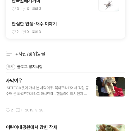
한국깔때기거미
3
0
조회
3
한심한 인생-재수 이야기
2
0
조회
3
+사진/땅위동물
분류 전체보기
주요 글 목록
블로그 공지사항
공지
사막여우
글 내용
​​ SETEC k펫에 가서 본 사막여우. 북아프리카에서 직접 공
수해 온 와일드개체라고 하시던데…핸들링이 되서인지 순
했다. 기른 지 3년 됐다고.
작성시간
2
1
2015. 3. 28.
어린이대공원에서 잡힌 참새
글 내용