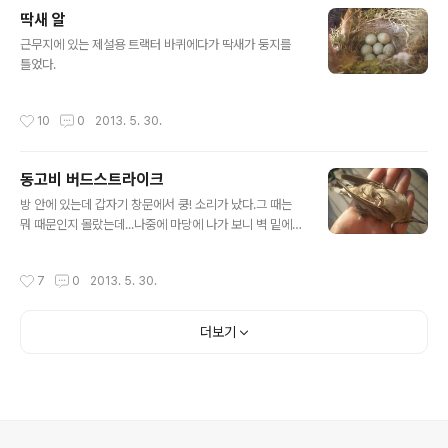
석, 살아서 갔을까?
딱새 알
글 내용
근무지에 있는 제설용 트랙터 바퀴에다가 딱새가 둥지를
틀었다.
작성시간
10
0
2013. 5. 30.
동고비 버드스트라이크
글 내용
방 안에 있는데 갑자기 창문에서 쿵! 소리가 났다.그 때는
뭐 때문인지 몰랐는데...나중에 마당에 나가 보니 벽 밑에
떨어져 죽어있는 동고비 한 마리.그 때 창문에 부딪혔을
까... 시체는 우리 고양이가 냠냠...
작성시간
7
0
2013. 5. 30.
더보기