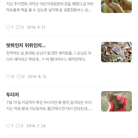
지난 추석연휴,아차산 어린이대공원에 갔을 때였다.길가에
자유롭게 책을 볼 수 있도록 설치해 둔 공중전화부스 모양
의 숲속도서관이라는 시설이 있었는데,참새들이 문이 열려
있는 틈에 그 안에 들어가있다가 내가 지나가자 날아가고,
작성시간
1
0
2014. 9. 21.
몇 마리는 안에서 나오는 문을 찾지 못하고 푸드덕거린
다....그래서 내가 책들 틈에서 헤매고 있는 참새를 붙잡아
문 밖으로 날려보내주었다.
땃쥐인지 뒤쥐인지...
글 내용
전역하는 날,휴양림 손님이 발견한 새끼동물.그 손님은 두
더지 새끼라고 하던데...ㅋ 딱 팬더마우스 새끼만하다.
작성시간
0
0
2014. 8. 12.
두더지
글 내용
7월 19일.지금까지 죽은 두더지만 봐 왔지,살아있는 두더
지는 처음 봤네.지난달에도 출근하다 한 마리 만났는데...그
땐 하도 빨빨거려서 물리기만 하고 똥세례만 받고,사진을
못 찍었다. 또 한 마리 만나서 다행이다...ㅋ
작성시간
1
2
2014. 7. 24.