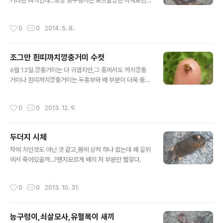
커다란 녀석인데...항상 능구렁이는 로드킬당한 시체로만
보네,살아있는 모습은 한 번도 못 보고...
작성시간
0
0
2014. 5. 8.
조그만 흰띠까치깡충거미 수컷
글 내용
6월 13일.깡충거미는 다 귀엽지만,그 중에서도 까치깡충
거미나 흰띠까치깡충거미는 두흉부와 배 부분이 더욱 둥글
둥글해서 특히 더 귀여워보인다~
작성시간
0
0
2013. 12. 9.
두더지 시체
글 내용
차에 치인것도 아닌 것 같고,몸에 상처 하나 없는데 왜 길위
에서 죽어있을까...?왠지모르게 배의 저 부분만 빨갛다.
작성시간
0
0
2013. 10. 31.
능구렁이,쇠살모사,유혈목이 새끼
글 내용