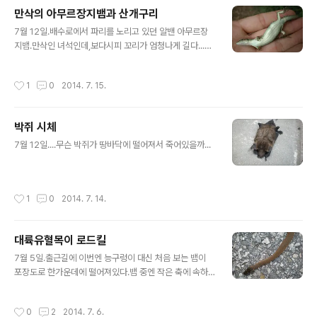
만삭의 아무르장지뱀과 산개구리
글 내용
7월 12일.배수로에서 파리를 노리고 있던 알밴 아무르장
지뱀.만삭인 녀석인데,보다시피 꼬리가 엄청나게 길다...태
어나서 한 번도 안 잘린 것 같다. 숲속의 집 베란다에서 느
긋하게 자던 산개구리 한 마리.
작성시간
1
0
2014. 7. 15.
박쥐 시체
글 내용
7월 12일....무슨 박쥐가 땅바닥에 떨어져서 죽어있을까...
작성시간
1
0
2014. 7. 14.
대륙유혈목이 로드킬
글 내용
7월 5일.출근길에 이번엔 능구렁이 대신 처음 보는 뱀이
포장도로 한가운데에 떨어져있다.뱀 중엔 작은 축에 속하
는 대륙유혈목이다.한 쪽 눈알이 빠져나오고 정수리도 좀
깨진 처참한 몰골이었는데,더 끔찍한 건 이녀석 이 상태로
작성시간
0
2
2014. 7. 6.
살아있었다. 얼마나 고통스러울까...차에 깔린 것 같진 않은