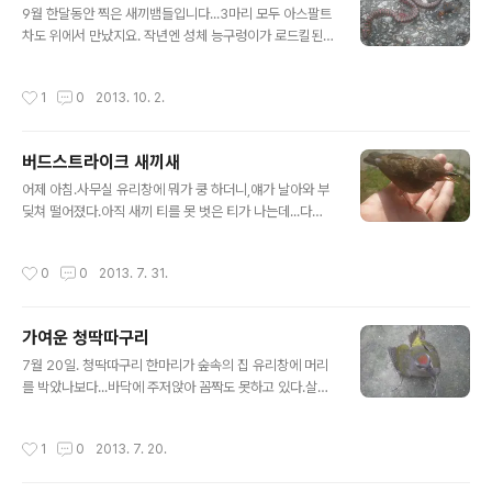
9월 한달동안 찍은 새끼뱀들입니다...3마리 모두 아스팔트
차도 위에서 만났지요. 작년엔 성체 능구렁이가 로드킬된
걸 봤는데 이번엔 새끼 능구렁이...왜 살아있는 개체는 못
만날까요ㅠ옆에 함께 로드킬당한 먼지벌레는 일단은 목가
작성시간
1
0
2013. 10. 2.
는먼지벌레로 추정되는데,뱀 시체를 뜯어먹으려고 왔다가
같이 깔려죽은 것 같습니다. 독이 바짝 올랐던 쇠살모사 새
끼.태어난 지 얼마 되지도 않았던 것 같은데...길 위에서 도
버드스트라이크 새끼새
망도 안 가고 신발을 필사적으로 물더군요. 그에 비하면 이
글 내용
꽃뱀 새끼는 너무 도망치기 급급해서 사진 찍기도 어려웠
어제 아침.사무실 유리창에 뭐가 쿵 하더니,얘가 날아와 부
지요.목 넓혀서 위협자세를 취하는...꽃뱀 새끼는 한달동안
딪쳐 떨어졌다.아직 새끼 티를 못 벗은 티가 나는데...다행
2~3마리 정도 본 것 같습니다. 올해 1년동안 성체 유혈목
히 별 탈은 없다.
이는 훨씬 많이 봤고...
작성시간
0
0
2013. 7. 31.
가여운 청딱따구리
글 내용
7월 20일. 청딱따구리 한마리가 숲속의 집 유리창에 머리
를 박았나보다...바닥에 주저앉아 꼼짝도 못하고 있다.살펴
보니 내상을 입었는지 입에서 피를 토하며 캑캑거리고...우
리 뽀야 죽을때랑 똑같은 현상이어서...보고 나니 그 때 생
작성시간
1
0
2013. 7. 20.
각이 나 기분이 좋지 않네. 일하는중이라 숲 속에 데려다주
고 왔는데,나중에 가 보니 어디로 가버리긴 했지만...이녀