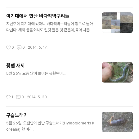
데,어째서 이리 되었을까?
이기대에서 만난 바다직박구리들
글 내용
지난주에 이기대에 갔더니 바다직박구리들이 쌍으로 돌아
다닌다. 새끼 울음소리도 얼핏 들은 것 같은데,육아 시즌일
까? 이녀석들 쫓아다니다가 바다에 빠뜨린 카메라가 이제
수리점에서 도착해서 이제야 사진 편집해서 올린다. 참,이
작성시간
0
0
2014. 6. 17.
날 솔개도 한 마리 보았다. 한 마리인지 두 마리인지...
꽃뱀 새끼
글 내용
5월 26일.요즘 많이 보이는 유혈목이...
작성시간
1
0
2014. 5. 30.
구슬노래기
글 내용
5월 26일. 오랜만에 만난 구슬노래기(Hyleoglomeris k
oreana) 한 마리.