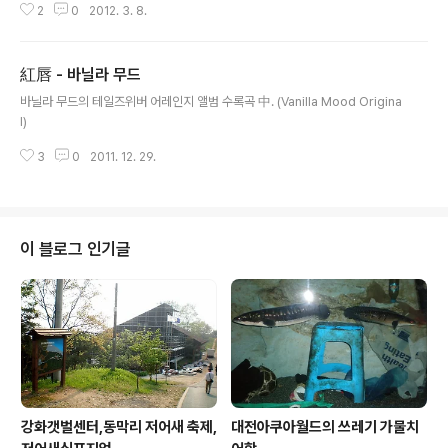
2
0
2012. 3. 8.
紅唇 - 바닐라 무드
글 내용
바닐라 무드의 테일즈위버 어레인지 앨범 수록곡 中. (Vanilla Mood Origina
l)
3
0
2011. 12. 29.
이 블로그 인기글
강화갯벌센터,동막리 저어새 축제,
대전아쿠아월드의 쓰레기 가물치