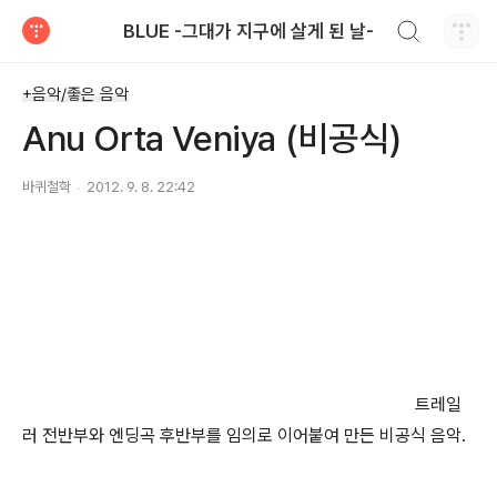
검색하기
BLUE -그대가 지구에 살게 된 날-
티스토리
+음악/좋은 음악
Anu Orta Veniya (비공식)
바퀴철학
2012. 9. 8. 22:42
트레일
러 전반부와 엔딩곡 후반부를 임의로 이어붙여 만든 비공식 음악.