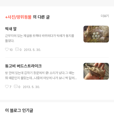
더보기
+사진/땅위동물
의 다른 글
딱새 알
글 내용
근무지에 있는 제설용 트랙터 바퀴에다가 딱새가 둥지를
틀었다.
10
0
2013. 5. 30.
동고비 버드스트라이크
글 내용
방 안에 있는데 갑자기 창문에서 쿵! 소리가 났다.그 때는
뭐 때문인지 몰랐는데...나중에 마당에 나가 보니 벽 밑에
떨어져 죽어있는 동고비 한 마리.그 때 창문에 부딪혔을
7
0
2013. 5. 30.
까... 시체는 우리 고양이가 냠냠...
이 블로그 인기글