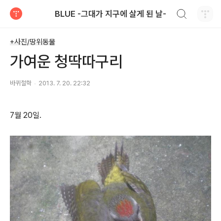
검색하기
BLUE -그대가 지구에 살게 된 날-
티스토리
+사진/땅위동물
가여운 청딱따구리
바퀴철학
2013. 7. 20. 22:32
7월 20일.