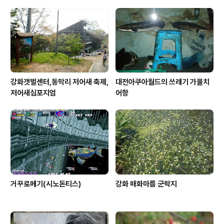
강화갯벌센터,동막리 저어새 축제,
대전아쿠아월드의 쓰레기 가물치
저어새심포지엄
어항
거꾸로메기(시노돈티스)
강화 매화마름 군락지