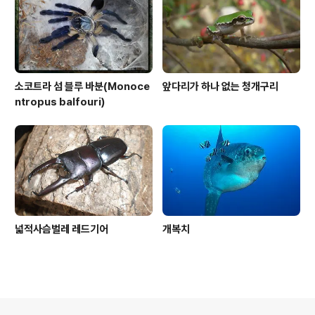
소코트라 섬 블루 바분(Monoce
앞다리가 하나 없는 청개구리
ntropus balfouri)
넓적사슴벌레 레드기어
개복치