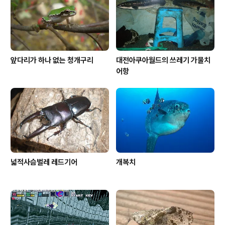
앞다리가 하나 없는 청개구리
대전아쿠아월드의 쓰레기 가물치
어항
넓적사슴벌레 레드기어
개복치