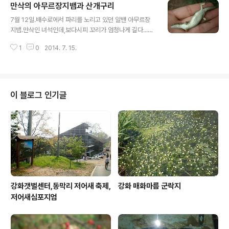
만삭의 아무르장지뱀과 산개구리
글 내용
7월 12일.배수로에서 파리를 노리고 있던 알밴 아무르장
지뱀.만삭인 녀석인데,보다시피 꼬리가 엄청나게 길다...태
어나서 한 번도 안 잘린 것 같다. 숲속의 집 베란다에서 느
1
0
2014. 7. 15.
긋하게 자던 산개구리 한 마리.
이 블로그 인기글
강화갯벌센터,동막리 저어새 축제,
강화 매화마름 군락지
저어새심포지엄