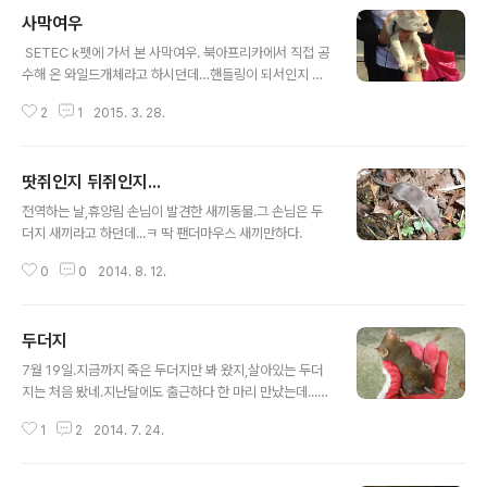
사막여우
글 내용
​​ SETEC k펫에 가서 본 사막여우. 북아프리카에서 직접 공
수해 온 와일드개체라고 하시던데…핸들링이 되서인지 순
했다. 기른 지 3년 됐다고.
2
1
2015. 3. 28.
땃쥐인지 뒤쥐인지...
글 내용
전역하는 날,휴양림 손님이 발견한 새끼동물.그 손님은 두
더지 새끼라고 하던데...ㅋ 딱 팬더마우스 새끼만하다.
0
0
2014. 8. 12.
두더지
글 내용
7월 19일.지금까지 죽은 두더지만 봐 왔지,살아있는 두더
지는 처음 봤네.지난달에도 출근하다 한 마리 만났는데...그
땐 하도 빨빨거려서 물리기만 하고 똥세례만 받고,사진을
1
2
2014. 7. 24.
못 찍었다. 또 한 마리 만나서 다행이다...ㅋ