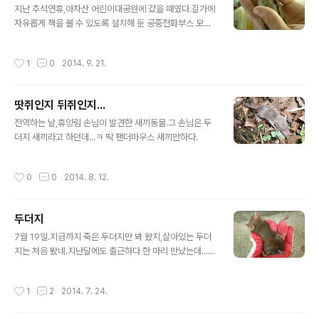
지난 추석연휴,아차산 어린이대공원에 갔을 때였다.길가에
자유롭게 책을 볼 수 있도록 설치해 둔 공중전화부스 모양
의 숲속도서관이라는 시설이 있었는데,참새들이 문이 열려
있는 틈에 그 안에 들어가있다가 내가 지나가자 날아가고,
작성시간
1
0
2014. 9. 21.
몇 마리는 안에서 나오는 문을 찾지 못하고 푸드덕거린
다....그래서 내가 책들 틈에서 헤매고 있는 참새를 붙잡아
문 밖으로 날려보내주었다.
땃쥐인지 뒤쥐인지...
글 내용
전역하는 날,휴양림 손님이 발견한 새끼동물.그 손님은 두
더지 새끼라고 하던데...ㅋ 딱 팬더마우스 새끼만하다.
작성시간
0
0
2014. 8. 12.
두더지
글 내용
7월 19일.지금까지 죽은 두더지만 봐 왔지,살아있는 두더
지는 처음 봤네.지난달에도 출근하다 한 마리 만났는데...그
땐 하도 빨빨거려서 물리기만 하고 똥세례만 받고,사진을
못 찍었다. 또 한 마리 만나서 다행이다...ㅋ
작성시간
1
2
2014. 7. 24.