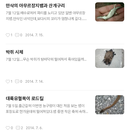
만삭의 아무르장지뱀과 산개구리
글 내용
7월 12일.배수로에서 파리를 노리고 있던 알밴 아무르장
지뱀.만삭인 녀석인데,보다시피 꼬리가 엄청나게 길다...태
어나서 한 번도 안 잘린 것 같다. 숲속의 집 베란다에서 느
긋하게 자던 산개구리 한 마리.
작성시간
1
0
2014. 7. 15.
박쥐 시체
글 내용
7월 12일....무슨 박쥐가 땅바닥에 떨어져서 죽어있을까...
작성시간
1
0
2014. 7. 14.
대륙유혈목이 로드킬
글 내용
7월 5일.출근길에 이번엔 능구렁이 대신 처음 보는 뱀이
포장도로 한가운데에 떨어져있다.뱀 중엔 작은 축에 속하
는 대륙유혈목이다.한 쪽 눈알이 빠져나오고 정수리도 좀
깨진 처참한 몰골이었는데,더 끔찍한 건 이녀석 이 상태로
작성시간
0
2
2014. 7. 6.
살아있었다. 얼마나 고통스러울까...차에 깔린 것 같진 않은