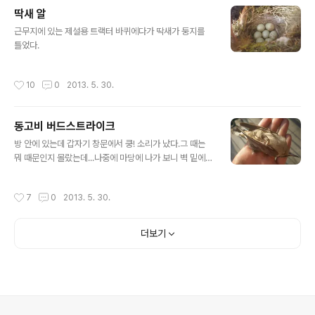
석, 살아서 갔을까?
딱새 알
글 내용
근무지에 있는 제설용 트랙터 바퀴에다가 딱새가 둥지를
틀었다.
작성시간
10
0
2013. 5. 30.
동고비 버드스트라이크
글 내용
방 안에 있는데 갑자기 창문에서 쿵! 소리가 났다.그 때는
뭐 때문인지 몰랐는데...나중에 마당에 나가 보니 벽 밑에
떨어져 죽어있는 동고비 한 마리.그 때 창문에 부딪혔을
까... 시체는 우리 고양이가 냠냠...
작성시간
7
0
2013. 5. 30.
더보기