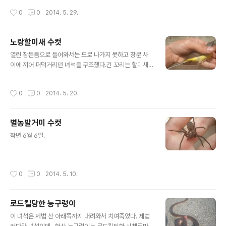
작성시간
0
0
2014. 5. 29.
노랑할미새 수컷
글 내용
열린 창문틈으로 들어와서는 도로 나가지 못하고 창문 사
이에 끼어 퍼덕거리던 녀석을 구조했다.긴 꼬리는 할미새
의 특징...불안해서 두리번두리번.
작성시간
0
0
2014. 5. 20.
별농발거미 수컷
글 내용
작년 6월 6일.
작성시간
0
0
2014. 5. 10.
로드킬당한 능구렁이
글 내용
이 녀석은 제법 산 아래쪽까지 내려와서 치여죽었다. 제법