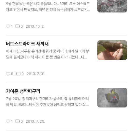
9월 한달동안 찍은 새끼뱀들입니다...3마리 모두 아스팔트
차도 위에서 만났지요. 작년엔 성체 능구렁이가 로드킬된
걸 봤는데 이번엔 새끼 능구렁이...왜 살아있는 개체는 못
만날까요ㅠ옆에 함께 로드킬당한 먼지벌레는 일단은 목가
작성시간
1
0
2013. 10. 2.
는먼지벌레로 추정되는데,뱀 시체를 뜯어먹으려고 왔다가
같이 깔려죽은 것 같습니다. 독이 바짝 올랐던 쇠살모사 새
끼.태어난 지 얼마 되지도 않았던 것 같은데...길 위에서 도
버드스트라이크 새끼새
망도 안 가고 신발을 필사적으로 물더군요. 그에 비하면 이
글 내용
꽃뱀 새끼는 너무 도망치기 급급해서 사진 찍기도 어려웠
어제 아침.사무실 유리창에 뭐가 쿵 하더니,얘가 날아와 부
지요.목 넓혀서 위협자세를 취하는...꽃뱀 새끼는 한달동안
딪쳐 떨어졌다.아직 새끼 티를 못 벗은 티가 나는데...다행
2~3마리 정도 본 것 같습니다. 올해 1년동안 성체 유혈목
히 별 탈은 없다.
이는 훨씬 많이 봤고...
작성시간
0
0
2013. 7. 31.
가여운 청딱따구리
글 내용
7월 20일. 청딱따구리 한마리가 숲속의 집 유리창에 머리
를 박았나보다...바닥에 주저앉아 꼼짝도 못하고 있다.살펴
보니 내상을 입었는지 입에서 피를 토하며 캑캑거리고...우
리 뽀야 죽을때랑 똑같은 현상이어서...보고 나니 그 때 생
작성시간
1
0
2013. 7. 20.
각이 나 기분이 좋지 않네. 일하는중이라 숲 속에 데려다주
고 왔는데,나중에 가 보니 어디로 가버리긴 했지만...이녀