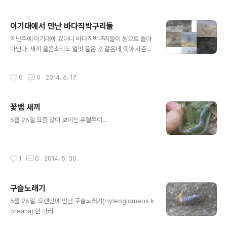
데,어째서 이리 되었을까?
이기대에서 만난 바다직박구리들
글 내용
지난주에 이기대에 갔더니 바다직박구리들이 쌍으로 돌아
다닌다. 새끼 울음소리도 얼핏 들은 것 같은데,육아 시즌일
까? 이녀석들 쫓아다니다가 바다에 빠뜨린 카메라가 이제
수리점에서 도착해서 이제야 사진 편집해서 올린다. 참,이
작성시간
0
0
2014. 6. 17.
날 솔개도 한 마리 보았다. 한 마리인지 두 마리인지...
꽃뱀 새끼
글 내용
5월 26일.요즘 많이 보이는 유혈목이...
작성시간
1
0
2014. 5. 30.
구슬노래기
글 내용
5월 26일. 오랜만에 만난 구슬노래기(Hyleoglomeris k
oreana) 한 마리.