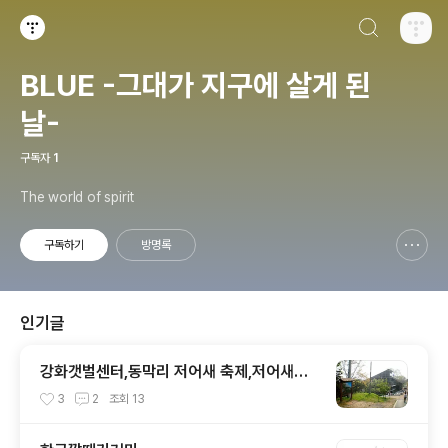
검색하기
티스토리
BLUE -그대가 지구에 살게 된
날-
구독자
1
The world of spirit
구독하기
방명록
신고하기 레이어
열기
인기글
강화갯벌센터,동막리 저어새 축제,저어새심
포지엄
3
2
조회
13