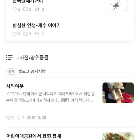
한국깔때기거미
3
0
조회
3
한심한 인생-재수 이야기
2
0
조회
3
+사진/땅위동물
분류 전체보기
주요 글 목록
블로그 공지사항
공지
사막여우
글 내용
​​ SETEC k펫에 가서 본 사막여우. 북아프리카에서 직접 공
수해 온 와일드개체라고 하시던데…핸들링이 되서인지 순
했다. 기른 지 3년 됐다고.
작성시간
2
1
2015. 3. 28.
어린이대공원에서 잡힌 참새
글 내용