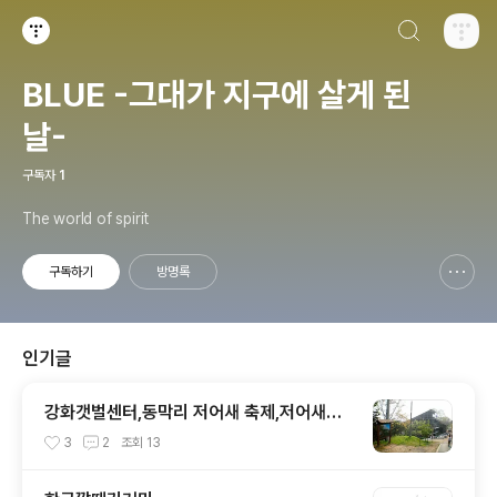
검색하기
티스토리
BLUE -그대가 지구에 살게 된
날-
구독자
1
The world of spirit
구독하기
방명록
신고하기 레이어
열기
인기글
강화갯벌센터,동막리 저어새 축제,저어새심
포지엄
3
2
조회
13