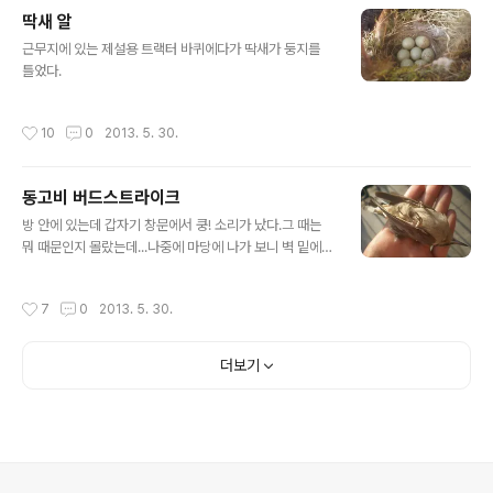
석, 살아서 갔을까?
딱새 알
글 내용
근무지에 있는 제설용 트랙터 바퀴에다가 딱새가 둥지를
틀었다.
작성시간
10
0
2013. 5. 30.
동고비 버드스트라이크
글 내용
방 안에 있는데 갑자기 창문에서 쿵! 소리가 났다.그 때는
뭐 때문인지 몰랐는데...나중에 마당에 나가 보니 벽 밑에
떨어져 죽어있는 동고비 한 마리.그 때 창문에 부딪혔을
까... 시체는 우리 고양이가 냠냠...
작성시간
7
0
2013. 5. 30.
더보기