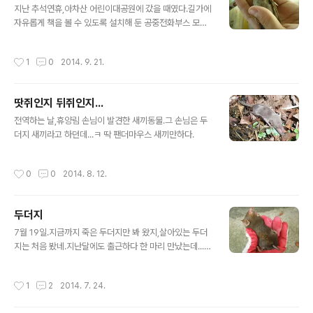
지난 추석연휴,아차산 어린이대공원에 갔을 때였다.길가에
자유롭게 책을 볼 수 있도록 설치해 둔 공중전화부스 모양
의 숲속도서관이라는 시설이 있었는데,참새들이 문이 열려
있는 틈에 그 안에 들어가있다가 내가 지나가자 날아가고,
작성시간
1
0
2014. 9. 21.
몇 마리는 안에서 나오는 문을 찾지 못하고 푸드덕거린
다....그래서 내가 책들 틈에서 헤매고 있는 참새를 붙잡아
문 밖으로 날려보내주었다.
땃쥐인지 뒤쥐인지...
글 내용
전역하는 날,휴양림 손님이 발견한 새끼동물.그 손님은 두
더지 새끼라고 하던데...ㅋ 딱 팬더마우스 새끼만하다.
작성시간
0
0
2014. 8. 12.
두더지
글 내용
7월 19일.지금까지 죽은 두더지만 봐 왔지,살아있는 두더
지는 처음 봤네.지난달에도 출근하다 한 마리 만났는데...그
땐 하도 빨빨거려서 물리기만 하고 똥세례만 받고,사진을
못 찍었다. 또 한 마리 만나서 다행이다...ㅋ
작성시간
1
2
2014. 7. 24.