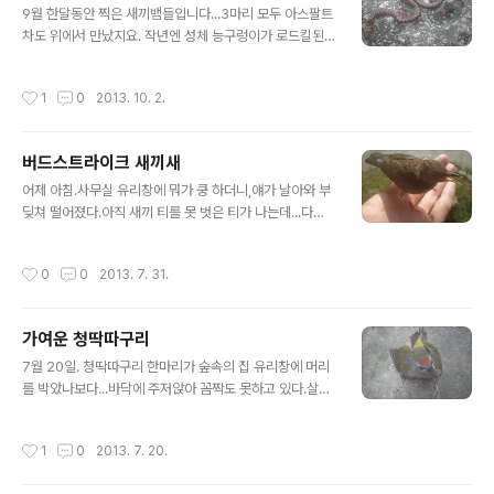
9월 한달동안 찍은 새끼뱀들입니다...3마리 모두 아스팔트
차도 위에서 만났지요. 작년엔 성체 능구렁이가 로드킬된
걸 봤는데 이번엔 새끼 능구렁이...왜 살아있는 개체는 못
만날까요ㅠ옆에 함께 로드킬당한 먼지벌레는 일단은 목가
작성시간
1
0
2013. 10. 2.
는먼지벌레로 추정되는데,뱀 시체를 뜯어먹으려고 왔다가
같이 깔려죽은 것 같습니다. 독이 바짝 올랐던 쇠살모사 새
끼.태어난 지 얼마 되지도 않았던 것 같은데...길 위에서 도
버드스트라이크 새끼새
망도 안 가고 신발을 필사적으로 물더군요. 그에 비하면 이
글 내용
꽃뱀 새끼는 너무 도망치기 급급해서 사진 찍기도 어려웠
어제 아침.사무실 유리창에 뭐가 쿵 하더니,얘가 날아와 부
지요.목 넓혀서 위협자세를 취하는...꽃뱀 새끼는 한달동안
딪쳐 떨어졌다.아직 새끼 티를 못 벗은 티가 나는데...다행
2~3마리 정도 본 것 같습니다. 올해 1년동안 성체 유혈목
히 별 탈은 없다.
이는 훨씬 많이 봤고...
작성시간
0
0
2013. 7. 31.
가여운 청딱따구리
글 내용
7월 20일. 청딱따구리 한마리가 숲속의 집 유리창에 머리
를 박았나보다...바닥에 주저앉아 꼼짝도 못하고 있다.살펴
보니 내상을 입었는지 입에서 피를 토하며 캑캑거리고...우
리 뽀야 죽을때랑 똑같은 현상이어서...보고 나니 그 때 생
작성시간
1
0
2013. 7. 20.
각이 나 기분이 좋지 않네. 일하는중이라 숲 속에 데려다주
고 왔는데,나중에 가 보니 어디로 가버리긴 했지만...이녀