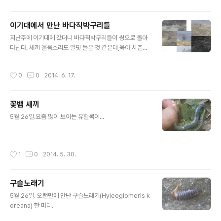
데,어째서 이리 되었을까?
이기대에서 만난 바다직박구리들
글 내용
지난주에 이기대에 갔더니 바다직박구리들이 쌍으로 돌아
다닌다. 새끼 울음소리도 얼핏 들은 것 같은데,육아 시즌일
까? 이녀석들 쫓아다니다가 바다에 빠뜨린 카메라가 이제
수리점에서 도착해서 이제야 사진 편집해서 올린다. 참,이
작성시간
0
0
2014. 6. 17.
날 솔개도 한 마리 보았다. 한 마리인지 두 마리인지...
꽃뱀 새끼
글 내용
5월 26일.요즘 많이 보이는 유혈목이...
작성시간
1
0
2014. 5. 30.
구슬노래기
글 내용
5월 26일. 오랜만에 만난 구슬노래기(Hyleoglomeris k
oreana) 한 마리.