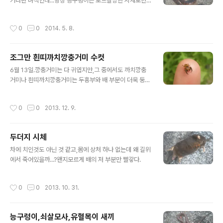
커다란 녀석인데...항상 능구렁이는 로드킬당한 시체로만
보네,살아있는 모습은 한 번도 못 보고...
작성시간
0
0
2014. 5. 8.
조그만 흰띠까치깡충거미 수컷
글 내용
6월 13일.깡충거미는 다 귀엽지만,그 중에서도 까치깡충
거미나 흰띠까치깡충거미는 두흉부와 배 부분이 더욱 둥글
둥글해서 특히 더 귀여워보인다~
작성시간
0
0
2013. 12. 9.
두더지 시체
글 내용
차에 치인것도 아닌 것 같고,몸에 상처 하나 없는데 왜 길위
에서 죽어있을까...?왠지모르게 배의 저 부분만 빨갛다.
작성시간
0
0
2013. 10. 31.
능구렁이,쇠살모사,유혈목이 새끼
글 내용