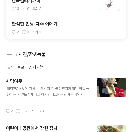
한국깔때기거미
3
0
조회
3
한심한 인생-재수 이야기
2
0
조회
3
+사진/땅위동물
분류 전체보기
주요 글 목록
블로그 공지사항
공지
사막여우
글 내용
​​ SETEC k펫에 가서 본 사막여우. 북아프리카에서 직접 공
수해 온 와일드개체라고 하시던데…핸들링이 되서인지 순
했다. 기른 지 3년 됐다고.
작성시간
2
1
2015. 3. 28.
어린이대공원에서 잡힌 참새
글 내용