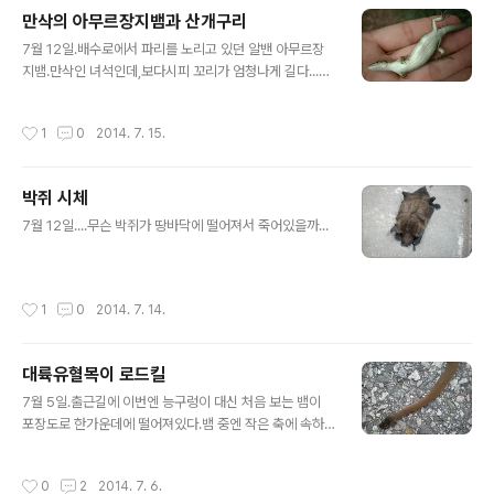
만삭의 아무르장지뱀과 산개구리
글 내용
7월 12일.배수로에서 파리를 노리고 있던 알밴 아무르장
지뱀.만삭인 녀석인데,보다시피 꼬리가 엄청나게 길다...태
어나서 한 번도 안 잘린 것 같다. 숲속의 집 베란다에서 느
긋하게 자던 산개구리 한 마리.
작성시간
1
0
2014. 7. 15.
박쥐 시체
글 내용
7월 12일....무슨 박쥐가 땅바닥에 떨어져서 죽어있을까...
작성시간
1
0
2014. 7. 14.
대륙유혈목이 로드킬
글 내용
7월 5일.출근길에 이번엔 능구렁이 대신 처음 보는 뱀이
포장도로 한가운데에 떨어져있다.뱀 중엔 작은 축에 속하
는 대륙유혈목이다.한 쪽 눈알이 빠져나오고 정수리도 좀
깨진 처참한 몰골이었는데,더 끔찍한 건 이녀석 이 상태로
작성시간
0
2
2014. 7. 6.
살아있었다. 얼마나 고통스러울까...차에 깔린 것 같진 않은