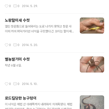
작성시간
0
0
2014. 5. 29.
노랑할미새 수컷
글 내용
열린 창문틈으로 들어와서는 도로 나가지 못하고 창문 사
이에 끼어 퍼덕거리던 녀석을 구조했다.긴 꼬리는 할미새
의 특징...불안해서 두리번두리번.
작성시간
0
0
2014. 5. 20.
별농발거미 수컷
글 내용
작년 6월 6일.
작성시간
0
0
2014. 5. 10.
로드킬당한 능구렁이
글 내용
이 녀석은 제법 산 아래쪽까지 내려와서 치여죽었다. 제법